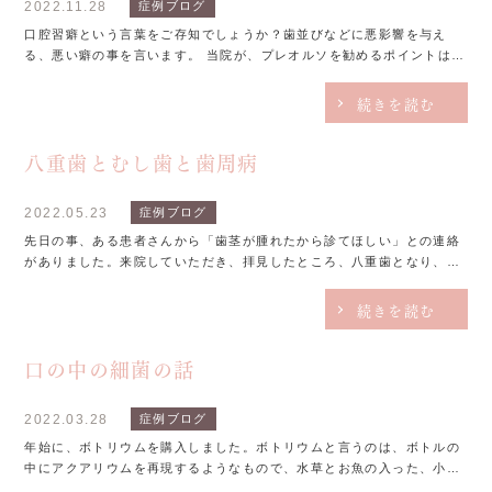
2022.11.28
症例ブログ
口腔習癖という言葉をご存知でしょうか？歯並びなどに悪影響を与え
る、悪い癖の事を言います。 当院が、プレオルソを勧めるポイントは、
この悪い癖を治すことにあります。 しかし、なぜそれが大切なのでしょ
うか？ 今、特に...
続きを読む
八重歯とむし歯と歯周病
2022.05.23
症例ブログ
先日の事、ある患者さんから「歯茎が腫れたから診てほしい」との連絡
がありました。来院していただき、拝見したところ、八重歯となり、歯
が重なっていた部分で腫れが起こっていました。よくよく聞いていてみ
ると、重なったところに汚れが詰まったため、一生懸...
続きを読む
口の中の細菌の話
2022.03.28
症例ブログ
年始に、ボトリウムを購入しました。ボトリウムと言うのは、ボトルの
中にアクアリウムを再現するようなもので、水草とお魚の入った、小さ
な水族館のようなものです。そして、先日、そのボトリウムを専門に扱