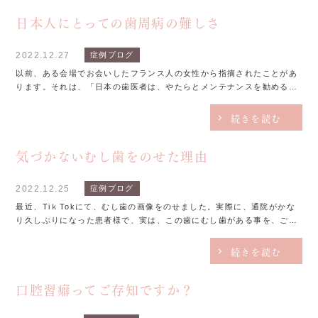
日本人にとっての歯周病の難しさ
2022.12.27
症例ブログ
以前、ある会場でお会いしたフランス人の女性から指摘されたことがあ
ります。それは、「日本の歯医者は、やたらとメンテナンスを勧める。
なんでそんなに定期検診を勧めるのか？」というものでした。実は、海
外では歯科の診療は非常に高いことが多いです。それ...
続きを読む
気づかないむし歯をのせた理由
2022.12.25
症例ブログ
最近、TiｋTokにて、むし歯の画像をのせました。実際に、通院がかな
り久しぶりになった患者様で、実は、この歯にむし歯がある事を、ご本
人は、まったく気が付いていませんでした。実際は見ての通り、かなり
大きなむし歯が、ありました。実は、慢性的に進...
続きを読む
口腔習癖ってご存知ですか？